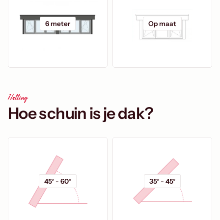
6 meter
Op maat
Helling
Hoe schuin is je dak?
45° - 60°
35° - 45°