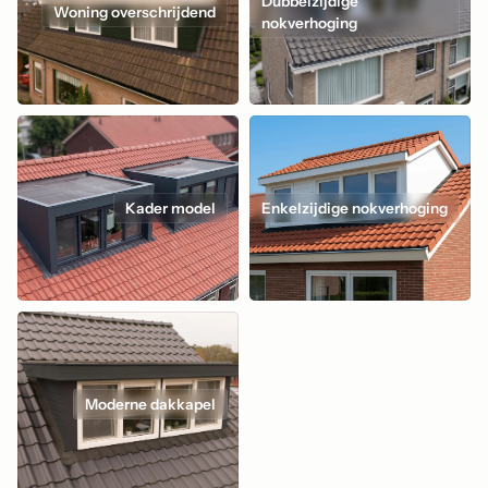
Dubbelzijdige
Woning overschrijdend
nokverhoging
Kader model
Enkelzijdige nokverhoging
Moderne dakkapel