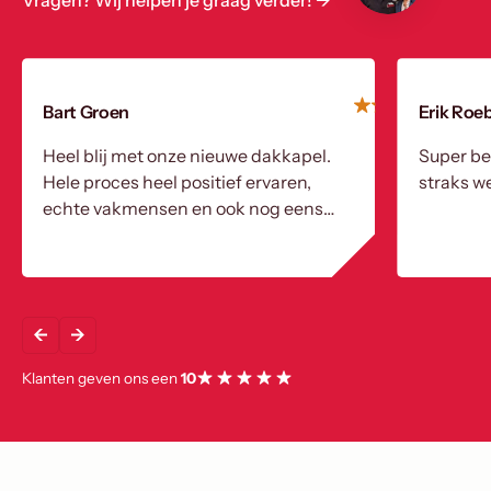
Vragen? Wij helpen je graag verder! ->
Bart Groen
Erik Roe
Heel blij met onze nieuwe dakkapel.
Super be
Hele proces heel positief ervaren,
straks we
echte vakmensen en ook nog eens
heel aardig!
Klanten geven ons een
10