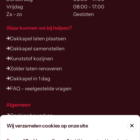
Vrijdag
08:00 - 17:00
Za - zo
Gesloten
Waar kunnen we bij helpen?
Dakkapel laten plaatsen
Dakkapel samenstellen
Kunststof kozijnen
Zolder laten renoveren
Dakkapel in 1 dag
FAQ - veelgestelde vragen
Algemeen
Cookies bewerken
Contact opnemen
Wij verzamelen cookies op onze site
Configurator