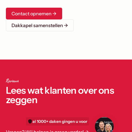
Contact opnemen ->
Dakkapel samenstellen →
Reviews
Lees wat klanten over ons
zeggen
al 1000+ daken gingen u voor