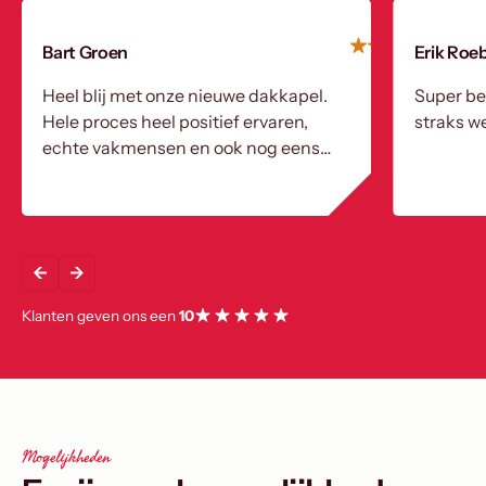
Bart Groen
Erik Roe
Heel blij met onze nieuwe dakkapel.
Super be
Hele proces heel positief ervaren,
straks we
echte vakmensen en ook nog eens
heel aardig!
Klanten geven ons een
10
Mogelijkheden