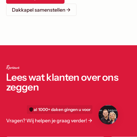
Dakkapel samenstellen →
Reviews
Lees wat klanten over ons
zeggen
al 1000+ daken gingen u voor
Vragen? Wij helpen je graag verder! ->