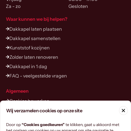
Za - zo
Gesloten
Waar kunnen we bij helpen?
Dakkapel laten plaatsen
Dakkapel samenstellen
Kunststof kozijnen
Zolder laten renoveren
Dakkapel in 1 dag
FAQ - veelgestelde vragen
Algemeen
Cookies bewerken
Contact opnemen
Wij verzamelen cookies op onze site
Configurator
Door op
“Cookies goedkeuren”
te klikken, gaat u akkoord met
het opslaan van cookies op uw apparaat om site navigatie te