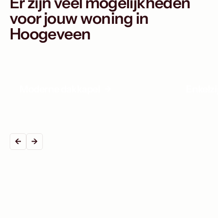
Er zijn veel mogelijkheden
voor jouw woning in
Hoogeveen
Moderne dakkapel
Enkelz