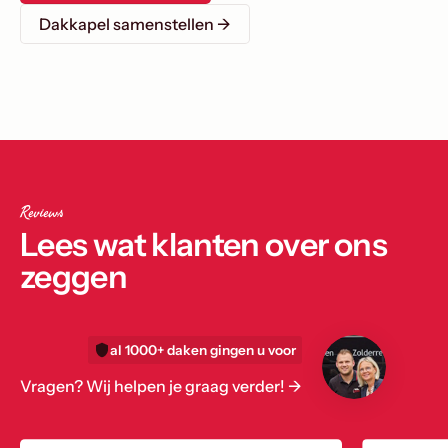
Dakkapel samenstellen →
Reviews
Lees wat klanten over ons
zeggen
al 1000+ daken gingen u voor
Vragen? Wij helpen je graag verder! ->