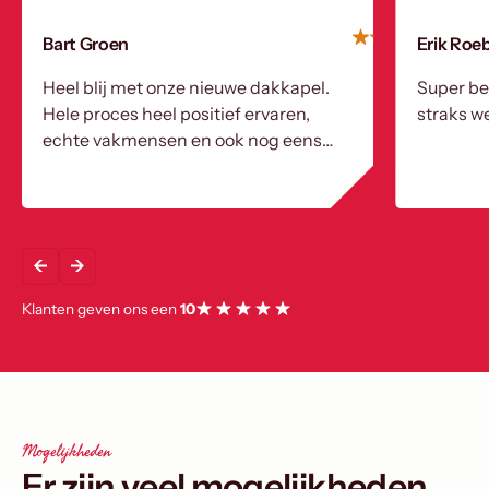
Bart Groen
Erik Roe
Heel blij met onze nieuwe dakkapel.
Super be
Hele proces heel positief ervaren,
straks we
echte vakmensen en ook nog eens
heel aardig!
Klanten geven ons een
10
Mogelijkheden
Er zijn veel mogelijkheden