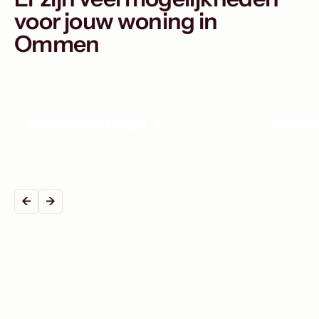
voor jouw woning in
Ommen
Moderne dakkapel
Enkelz