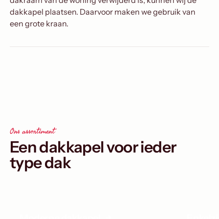
dakraam van de woning verwijderd is, kunnen wij de
dakkapel plaatsen. Daarvoor maken we gebruik van
een grote kraan.
Ons assortiment
Een dakkapel voor ieder
type dak
Moderne dakkapel
Enkelz