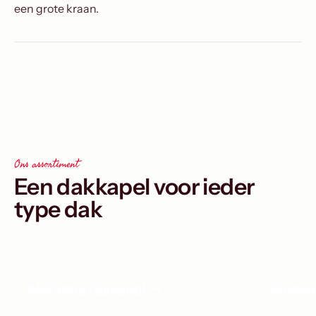
een grote kraan.
Ons assortiment
Een dakkapel voor ieder
type dak
Moderne dakkapel
Enkelz