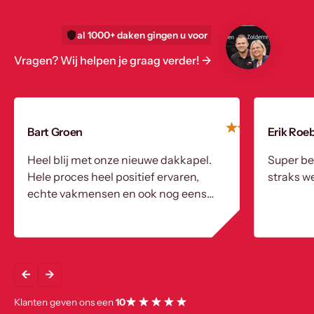
al 1000+ daken gingen u voor
Vragen? Wij helpen je graag verder! ->
Bart Groen
Erik Roe
Heel blij met onze nieuwe dakkapel.
Super be
Hele proces heel positief ervaren,
straks we
echte vakmensen en ook nog eens
heel aardig!
Klanten geven ons een
10