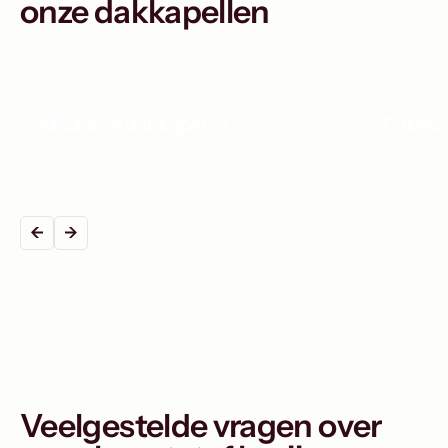
onze dakkapellen
Moderne dakkapel
Enkelz
Veelgestelde vragen over